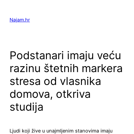
Skip
to
Najam.hr
content
Podstanari imaju veću
razinu štetnih markera
stresa od vlasnika
domova, otkriva
studija
Ljudi koji žive u unajmljenim stanovima imaju