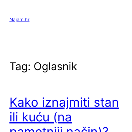
Skip
to
Najam.hr
content
Tag:
Oglasnik
Kako iznajmiti stan
ili kuću (na
pametniji način)?