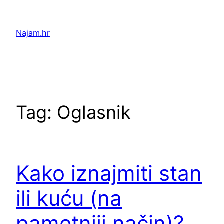
Skip
to
Najam.hr
content
Tag:
Oglasnik
Kako iznajmiti stan
ili kuću (na
pametniji način)?